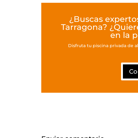
¿Buscas expertos
Tarragona? ¿Quiere
en la 
Disfruta tu piscina privada de a
Co