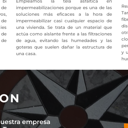
 bi
Empleamos la tela asfáltica en
Re
 de
impermeabilizaciones porque es una de las
Ta
os,
soluciones más eficaces a la hora de
fib
 de
impermeabilizar casi cualquier espacio de
di
ies
una vivienda. Se trata de un material que
otr
 de
actúa como aislante frente a las filtraciones
cl
 de
de agua, evitando las humedades y las
per
goteras que suelen dañar la estructura de
y 
una casa.
hu
CON
nuestra empresa