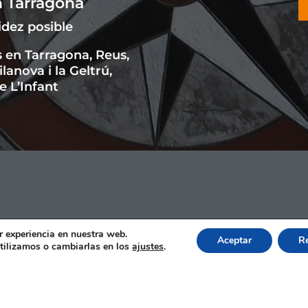
n Tarragona
dez posible
 en Tarragona, Reus,
lanova i la Geltrú,
e L’Infant
r experiencia en nuestra web.
Aceptar
R
tilizamos o cambiarlas en los
ajustes
.