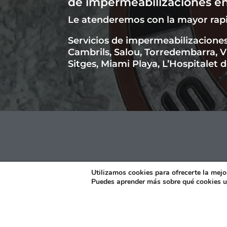
de impermeabilizaciones e
Le atenderemos con la mayor rapi
Servicios de impermeabilizaciones
Cambrils, Salou, Torredembarra, Vi
Sitges, Miami Playa, L’Hospitalet d
CONTACTO
Utilizamos cookies para ofrecerte la mejo
Puedes aprender más sobre qué cookies u
637 284 179
643 01 34 20