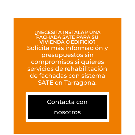
¿NECESITA INSTALAR UNA
FACHADA SATE PARA SU
VIVIENDA O EDIFICIO?
Solicita más información y
presupuestos sin
compromisos si quieres
servicios de rehabilitación
de fachadas con sistema
SATE en Tarragona.
Contacta con
nosotros