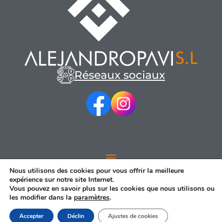
Réseaux sociaux
Nous utilisons des cookies pour vous offrir la meilleure
expérience sur notre site Internet.
Vous pouvez en savoir plus sur les cookies que nous utilisons ou
les modifier dans la
paramètres
.
© 2023 Alejandro Pavi S.L. S.L – Développement Web
Sociétés
de médias numériques
Accepter
Déclin
Ajustes de cookies