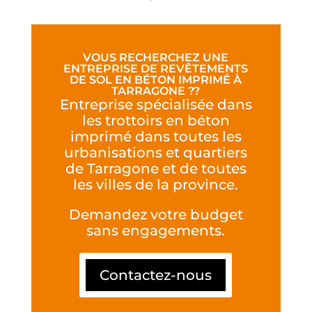
VOUS RECHERCHEZ UNE
ENTREPRISE DE REVÊTEMENTS
DE SOL EN BÉTON IMPRIMÉ À
TARRAGONE ??
Entreprise spécialisée dans
les trottoirs en béton
imprimé dans toutes les
urbanisations et quartiers
de Tarragone et de toutes
les villes de la province.
Demandez votre budget
sans engagements.
Contactez-nous