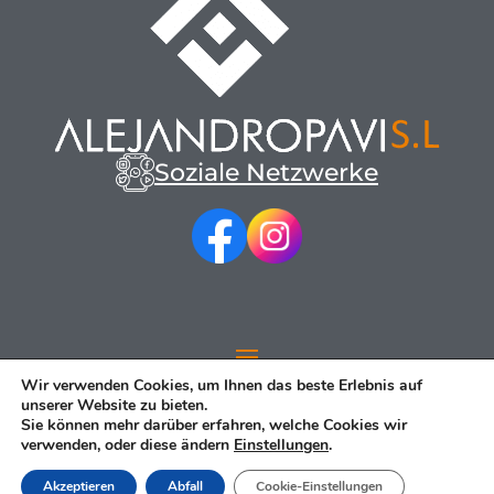
Soziale Netzwerke
Wir verwenden Cookies, um Ihnen das beste Erlebnis auf
unserer Website zu bieten.
Sie können mehr darüber erfahren, welche Cookies wir
verwenden, oder diese ändern
Einstellungen
.
© 2023 Alejandro Pavi S.L. S.L. – Webentwicklung
Digitale
Medienunternehmen
Akzeptieren
Abfall
Cookie-Einstellungen